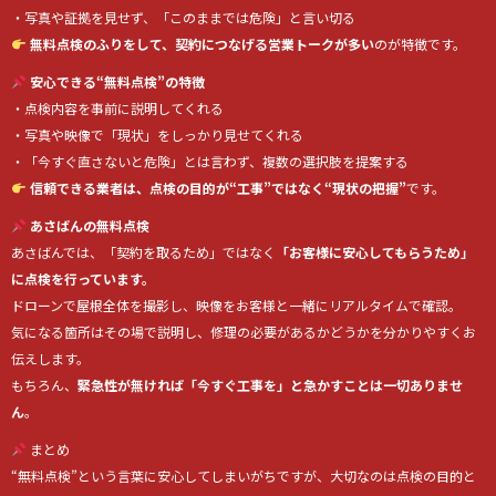
・写真や証拠を見せず、「このままでは危険」と言い切る
無料点検のふりをして、契約につなげる営業トークが多い
のが特徴です。
安心できる“無料点検”の特徴
・点検内容を事前に説明してくれる
・写真や映像で「現状」をしっかり見せてくれる
・「今すぐ直さないと危険」とは言わず、複数の選択肢を提案する
信頼できる業者は、点検の目的が“工事”ではなく“現状の把握”
です。
あさばんの無料点検
あさばんでは、「契約を取るため」ではなく
「お客様に安心してもらうため」
に点検を行っています。
ドローンで屋根全体を撮影し、映像をお客様と一緒にリアルタイムで確認。
気になる箇所はその場で説明し、修理の必要があるかどうかを分かりやすくお
伝えします。
もちろん、
緊急性が無ければ「今すぐ工事を」と急かすことは一切ありませ
ん
。
まとめ
“無料点検”という言葉に安心してしまいがちですが、大切なのは点検の目的と