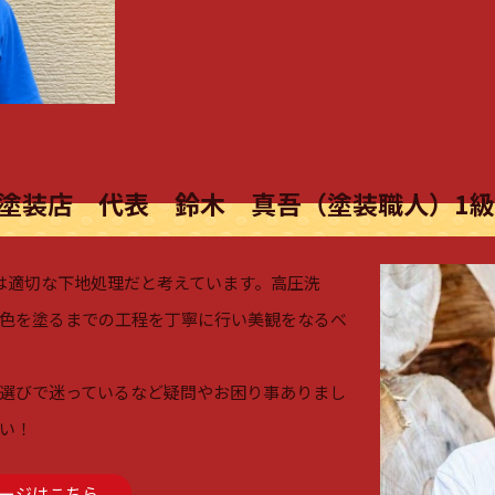
塗装店 代表 鈴木 真吾（塗装職人）1
は適切な下地処理だと考えています。高圧洗
色を塗るまでの工程を丁寧に行い美観をなるべ
選びで迷っているなど疑問やお困り事ありまし
い！
ージはこちら