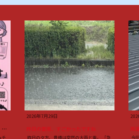
2026年7月29日
20
物価が高い今だからこそ、「安さ」だけで決めないで。
昨日の雷雨、すごかったですね
みチ
昨日の夕方、豊橋は突然の大雨と雷。 「急
今