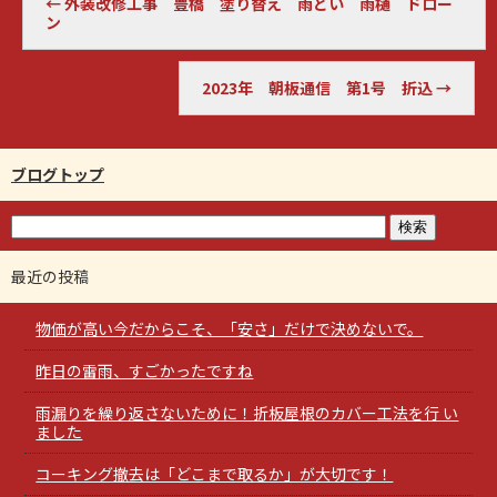
←
外装改修工事 豊橋 塗り替え 雨どい 雨樋 ドロー
ン
2023年 朝板通信 第1号 折込
→
ブログトップ
最近の投稿
物価が高い今だからこそ、「安さ」だけで決めないで。
昨日の雷雨、すごかったですね
雨漏りを繰り返さないために！折板屋根のカバー工法を行 い
ました
コーキング撤去は「どこまで取るか」が大切です！