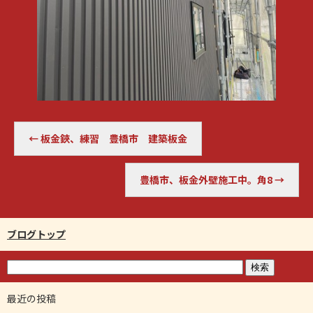
←
板金鋏、練習 豊橋市 建築板金
豊橋市、板金外壁施工中。角8
→
ブログトップ
最近の投稿